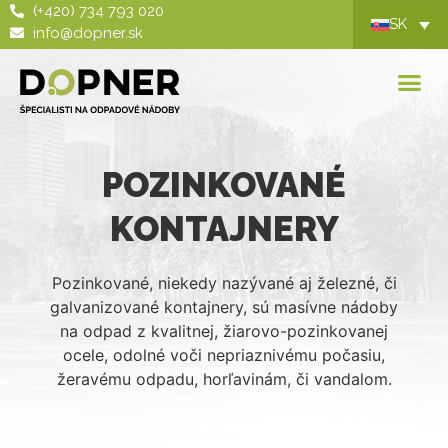
(+420) 734 793 020
SK
info@dopner.sk
POZINKOVANÉ
KONTAJNERY
Pozinkované, niekedy nazývané aj železné, či
galvanizované kontajnery, sú masívne nádoby
na odpad z kvalitnej, žiarovo-pozinkovanej
ocele, odolné voči nepriaznivému počasiu,
žeravému odpadu, horľavinám, či vandalom.