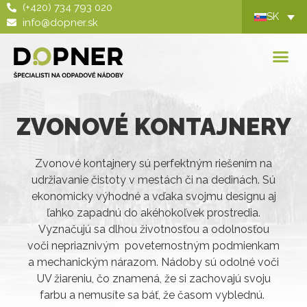
(+420) 734 793 020
SK
info@dopner.sk
ZVONOVÉ KONTAJNERY
Zvonové kontajnery sú perfektným riešením na
udržiavanie čistoty v mestách či na dedinách. Sú
ekonomicky výhodné a vďaka svojmu designu aj
ľahko zapadnú do akéhokoľvek prostredia.
Vyznačujú sa dlhou životnosťou a odolnosťou
voči nepriaznivým poveternostným podmienkam
a mechanickým nárazom. Nádoby sú odolné voči
UV žiareniu, čo znamená, že si zachovajú svoju
farbu a nemusíte sa báť, že časom vyblednú.