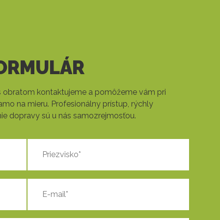
ORMULÁR
ás obratom kontaktujeme a pomôžeme vám pri
mo na mieru. Profesionálny prístup, rýchly
šenie dopravy sú u nás samozrejmosťou.