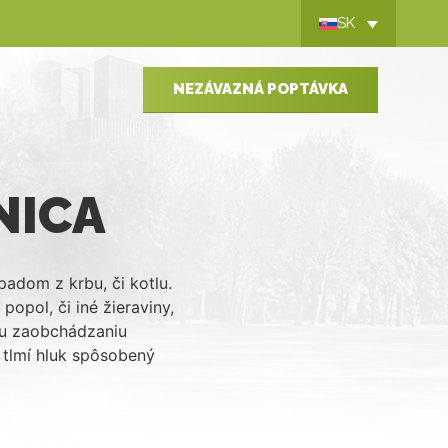
SK
NEZÁVAZNÁ POPTÁVKA
NICA
adom z krbu, či kotlu.
opol, či iné žieraviny,
mu zaobchádzaniu
tlmí hluk spôsobený