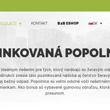
RODUKTY
KONTAKT
B2B ESHOP
SK
INKOVANÁ POPOL
 ideálnym riešením pre tých, ktorý narábajú so žeravým odp
trukcii znesie táto pozinkovaná nádoba aj čerstvo žeravý p
aj bežný odpad. Popolnice sú veľmi odolné voči nešetrné
mienkam. Ako bonus sú vybavené gumovou obručou, ktorá 
presunom.