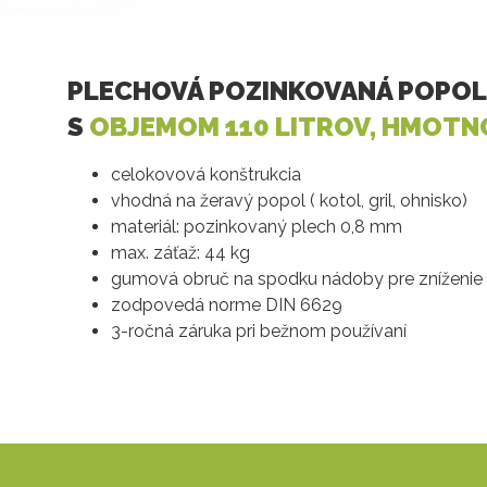
PLECHOVÁ POZINKOVANÁ POPOL
S
OBJEMOM 110 LITROV, HMOTNO
celokovová konštrukcia
vhodná na žeravý popol ( kotol, gril, ohnisko)
materiál: pozinkovaný plech 0,8 mm
max. záťaž: 44 kg
gumová obruč na spodku nádoby pre zníženie 
zodpovedá norme DIN 6629
3-ročná záruka pri bežnom používaní