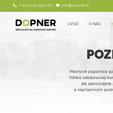
(+420) 734 793 020
info@dopner.sk
ÚVOD
O NÁS
P
POZ
Plechové popolnice sú
Vďaka celokovovej konš
ale samozrejme 
a nepriaznivým pod